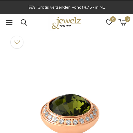
Gratis verzenden vanaf €75,- in NL
0
0