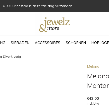
16.00 uur besteld is dezelfde dag verzonden
ING
SIERADEN
ACCESSOIRES
SCHOENEN
HORLOGE
 Zilverkleurig
Melano
Melano
Montana
€42,00
Incl. btw