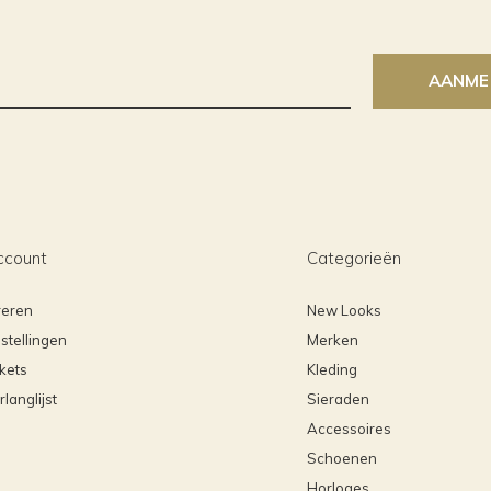
AANME
ccount
Categorieën
reren
New Looks
stellingen
Merken
ckets
Kleding
rlanglijst
Sieraden
Accessoires
Schoenen
Horloges