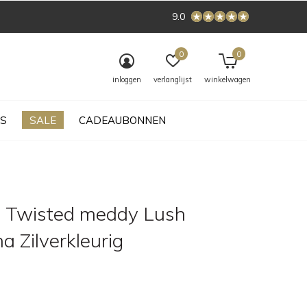
9.0
0
0
inloggen
verlanglijst
winkelwagen
S
SALE
CADEAUBONNEN
 Twisted meddy Lush
 Zilverkleurig