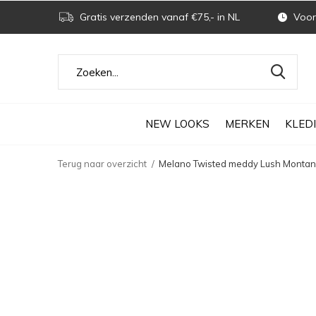
Gratis verzenden vanaf €75,- in NL
Voor 
NEW LOOKS
MERKEN
KLED
Terug naar overzicht
Melano Twisted meddy Lush Montana