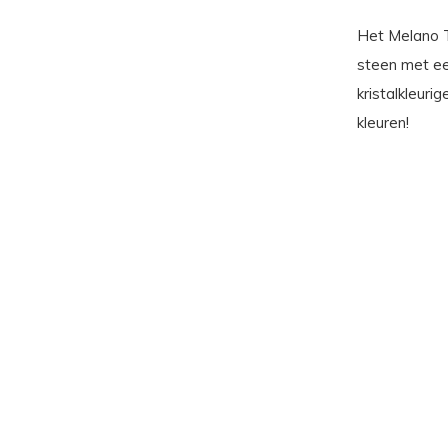
Het Melano T
steen met ee
kristalkleurig
kleuren!