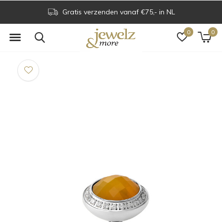
Gratis verzenden vanaf €75,- in NL
0
0