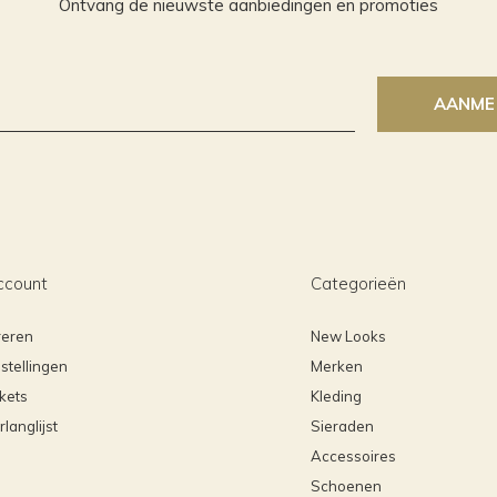
Ontvang de nieuwste aanbiedingen en promoties
AANME
ccount
Categorieën
reren
New Looks
stellingen
Merken
ckets
Kleding
rlanglijst
Sieraden
Accessoires
Schoenen