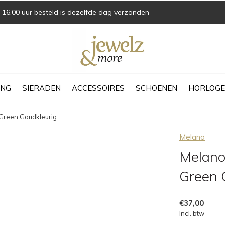
16.00 uur besteld is dezelfde dag verzonden
ING
SIERADEN
ACCESSOIRES
SCHOENEN
HORLOGE
 Green Goudkleurig
Melano
Melano
Green 
€37,00
Incl. btw