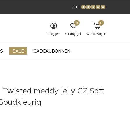
9.0
0
0
inloggen
verlanglijst
winkelwagen
S
SALE
CADEAUBONNEN
 Twisted meddy Jelly CZ Soft
Goudkleurig