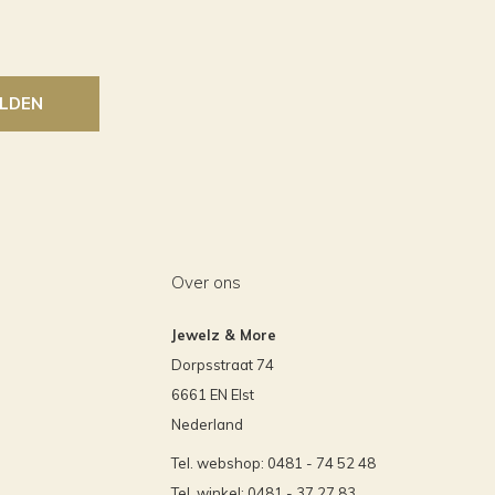
LDEN
Over ons
Jewelz & More
Dorpsstraat 74
6661 EN Elst
Nederland
Tel. webshop: 0481 - 74 52 48
Tel. winkel: 0481 - 37 27 83