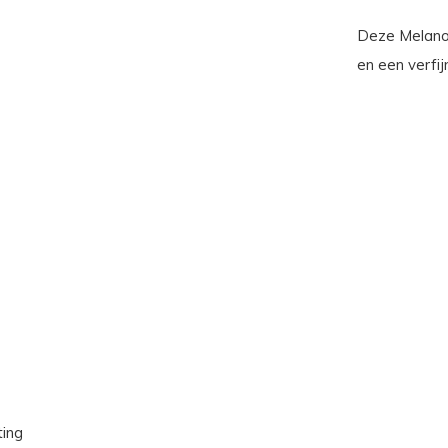
Deze Melano
en een verfij
ting