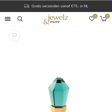
Gratis verzenden vanaf €75,- in NL
0
0