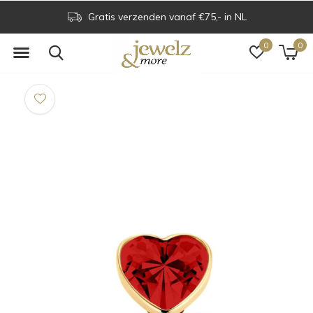
Gratis verzenden vanaf €75,- in NL
0
0