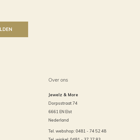
LDEN
Over ons
Jewelz & More
Dorpsstraat 74
6661 EN Elst
Nederland
Tel. webshop: 0481 - 74 52 48
Tel. winkel: 0481 - 37 27 83