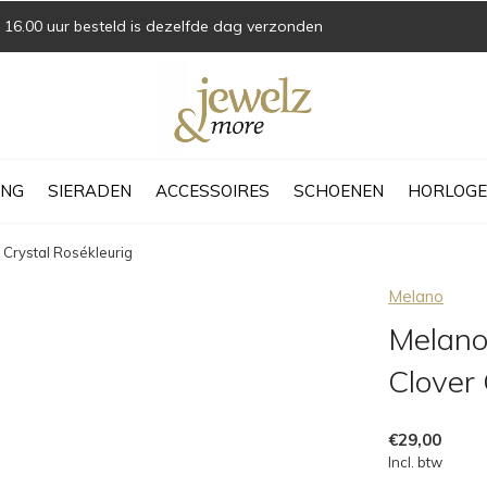
16.00 uur besteld is dezelfde dag verzonden
ING
SIERADEN
ACCESSOIRES
SCHOENEN
HORLOGE
Crystal Rosékleurig
Melano
Melano
Clover 
€29,00
Incl. btw