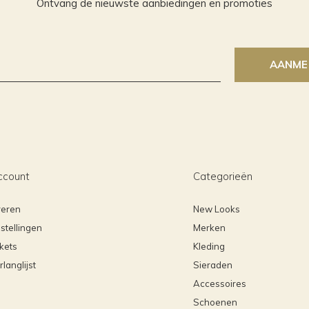
Ontvang de nieuwste aanbiedingen en promoties
AANME
ccount
Categorieën
reren
New Looks
stellingen
Merken
ckets
Kleding
rlanglijst
Sieraden
Accessoires
Schoenen