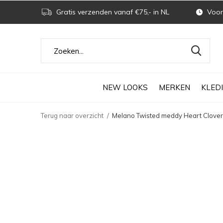
Gratis verzenden vanaf €75,- in NL
Voor 
NEW LOOKS
MERKEN
KLED
Terug naar overzicht
Melano Twisted meddy Heart Clover 