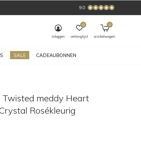
9.0
0
0
inloggen
verlanglijst
winkelwagen
S
SALE
CADEAUBONNEN
 Twisted meddy Heart
Crystal Rosékleurig