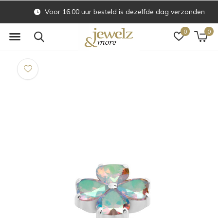
Voor 16.00 uur besteld is dezelfde dag verzonden
0
0