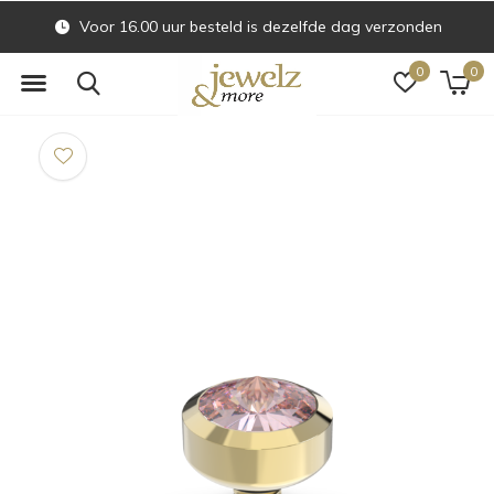
Voor 16.00 uur besteld is dezelfde dag verzonden
0
0