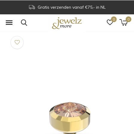
Gratis verzenden vanaf €75,- in NL
0
0