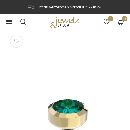
Gratis verzenden vanaf €75,- in NL
0
0