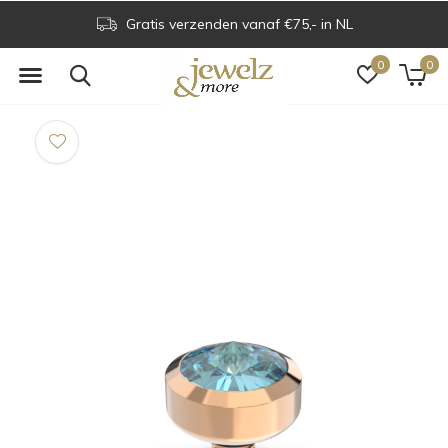
Gratis verzenden vanaf €75,- in NL
0
0