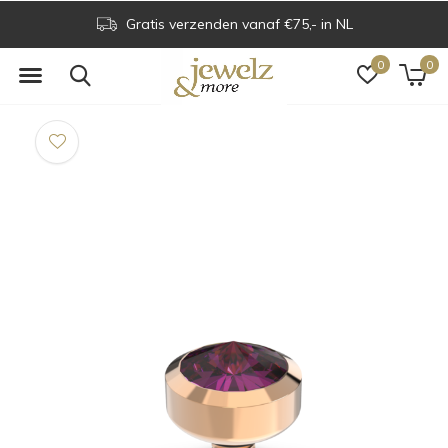
Gratis verzenden vanaf €75,- in NL
0
0