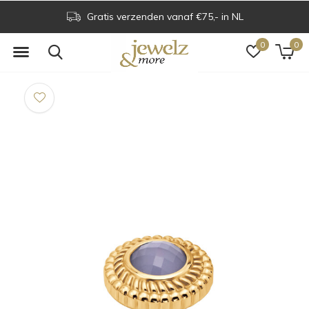
Gratis verzenden vanaf €75,- in NL
0
0