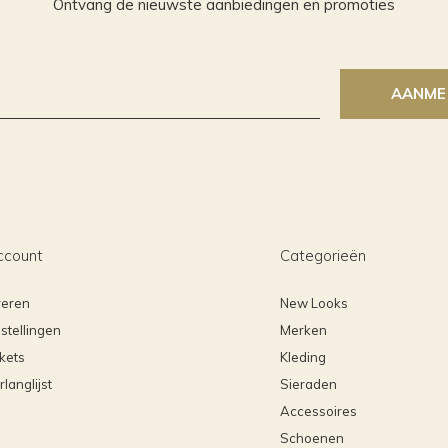
Ontvang de nieuwste aanbiedingen en promoties
AANME
ccount
Categorieën
reren
New Looks
stellingen
Merken
ckets
Kleding
rlanglijst
Sieraden
Accessoires
Schoenen