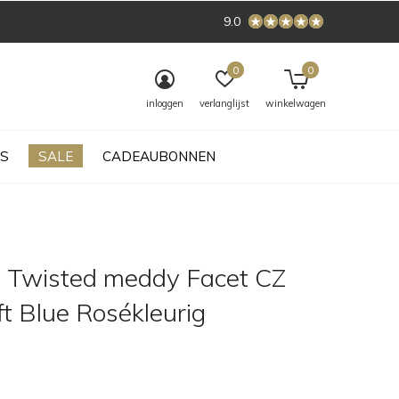
9.0
0
0
inloggen
verlanglijst
winkelwagen
S
SALE
CADEAUBONNEN
 Twisted meddy Facet CZ
ft Blue Rosékleurig