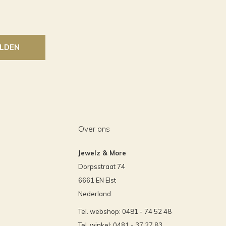
LDEN
Over ons
Jewelz & More
Dorpsstraat 74
6661 EN Elst
Nederland
Tel. webshop: 0481 - 74 52 48
Tel. winkel: 0481 - 37 27 83