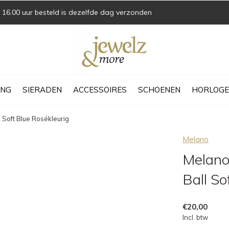
16.00 uur besteld is dezelfde dag verzonden
ING
SIERADEN
ACCESSOIRES
SCHOENEN
HORLOGE
 Soft Blue Rosékleurig
Melano
Melano
Ball So
€20,00
Incl. btw