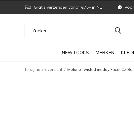
Gratis verzenden vanaf €75,- in NL
Voor 
NEW LOOKS
MERKEN
KLED
Terug naar overzicht
Melano Twisted meddy Facet CZ Ball