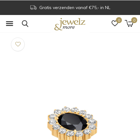
Gratis verzenden vanaf €75,- in NL
0
0