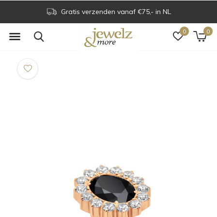
Gratis verzenden vanaf €75,- in NL
0
0