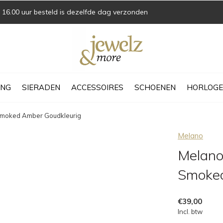
16.00 uur besteld is dezelfde dag verzonden
ING
SIERADEN
ACCESSOIRES
SCHOENEN
HORLOGE
Smoked Amber Goudkleurig
Melano
Melano
Smoked
€39,00
Incl. btw