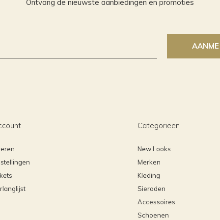
Ontvang de nieuwste aanbiedingen en promoties
AANME
ccount
Categorieën
reren
New Looks
stellingen
Merken
ckets
Kleding
rlanglijst
Sieraden
Accessoires
Schoenen