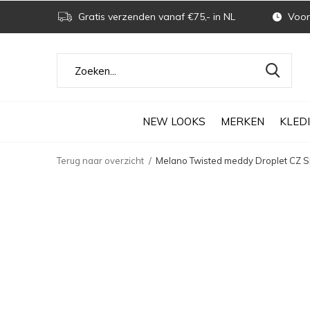
Gratis verzenden vanaf €75,- in NL
Voor 
NEW LOOKS
MERKEN
KLED
Terug naar overzicht
Melano Twisted meddy Droplet CZ 