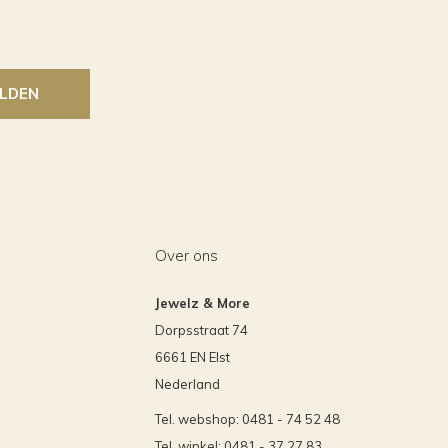
LDEN
Over ons
Jewelz & More
Dorpsstraat 74
6661 EN Elst
Nederland
Tel. webshop: 0481 - 74 52 48
Tel. winkel: 0481 - 37 27 83