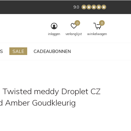
9.0
0
0
inloggen
verlanglijst
winkelwagen
S
SALE
CADEAUBONNEN
 Twisted meddy Droplet CZ
 Amber Goudkleurig