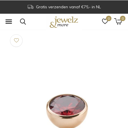
Gratis verzenden vanaf €75,- in NL
0
0