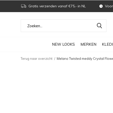
Gratis verzenden vanaf €75,- in NL
Voor 
NEW LOOKS
MERKEN
KLED
Terug naar overzicht
Melano Twisted meddy Crystal Flowe