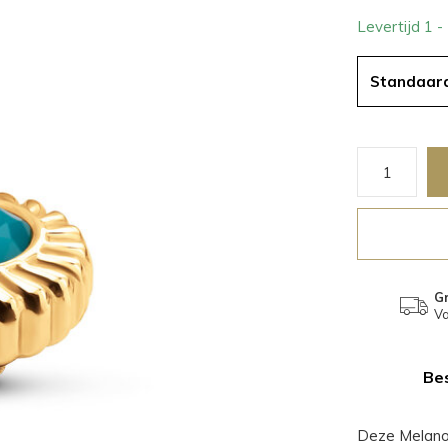
Levertijd 1 
Standaar
Gr
Va
Bes
Deze Melano 