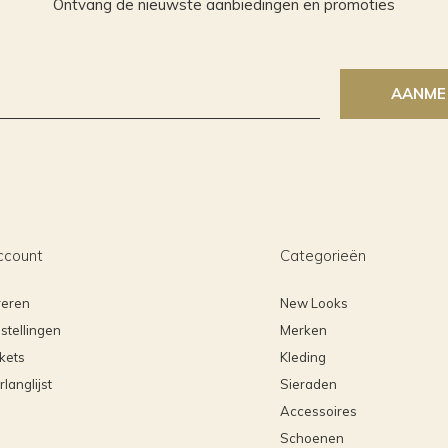
Ontvang de nieuwste aanbiedingen en promoties
AANME
ccount
Categorieën
reren
New Looks
stellingen
Merken
ckets
Kleding
rlanglijst
Sieraden
Accessoires
Schoenen