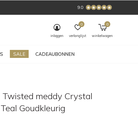
9.0
0
0
inloggen
verlanglijst
winkelwagen
S
SALE
CADEAUBONNEN
 Twisted meddy Crystal
 Teal Goudkleurig