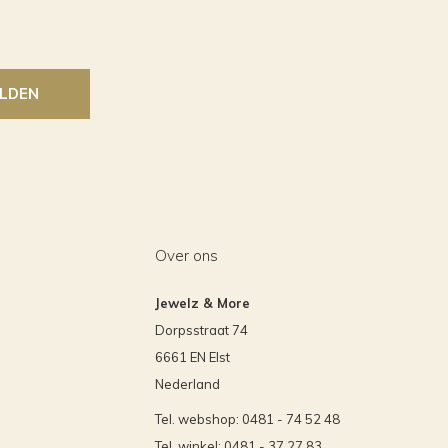
LDEN
Over ons
Jewelz & More
Dorpsstraat 74
6661 EN Elst
Nederland
Tel. webshop: 0481 - 74 52 48
Tel. winkel: 0481 - 37 27 83