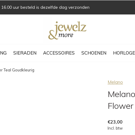
16.00 uur besteld is dezelfde dag verzonden
ING
SIERADEN
ACCESSOIRES
SCHOENEN
HORLOGE
r Teal Goudkleurig
Melano
Melano
Flower
€23,00
Incl. btw