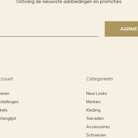
Ontvang de nieuwste aanbiedingen en promoties
AANME
ccount
Categorieën
reren
New Looks
stellingen
Merken
ckets
Kleding
rlanglijst
Sieraden
Accessoires
Schoenen