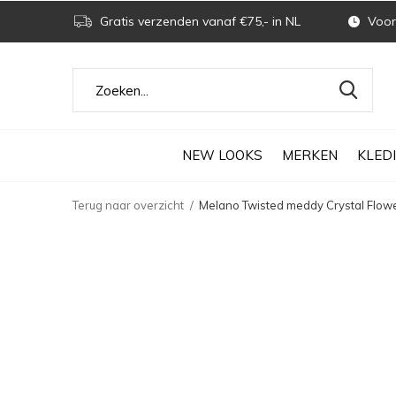
Gratis verzenden vanaf €75,- in NL
Voor 
NEW LOOKS
MERKEN
KLED
Terug naar overzicht
Melano Twisted meddy Crystal Flower