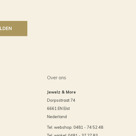
LDEN
Over ons
Jewelz & More
Dorpsstraat 74
6661 EN Elst
Nederland
Tel. webshop: 0481 - 74 52 48
Tel. winkel: 0481 - 37 27 83