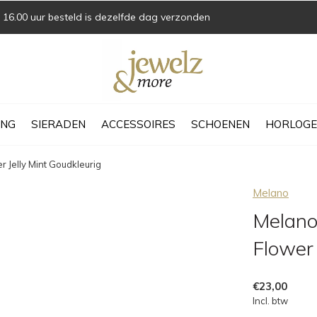
16.00 uur besteld is dezelfde dag verzonden
ING
SIERADEN
ACCESSOIRES
SCHOENEN
HORLOGE
 Jelly Mint Goudkleurig
Melano
Melano
Flower 
€23,00
Incl. btw