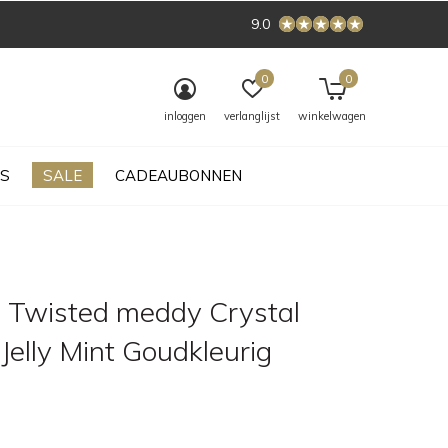
9.0
0
0
inloggen
verlanglijst
winkelwagen
S
SALE
CADEAUBONNEN
 Twisted meddy Crystal
Jelly Mint Goudkleurig