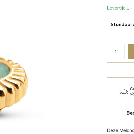
Levertijd 1 
Standaar
Gr
Va
Bes
Deze Melano 