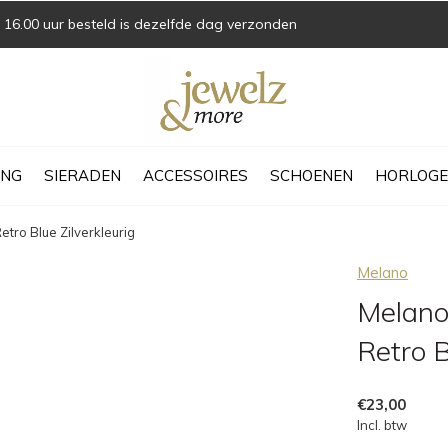
16.00 uur besteld is dezelfde dag verzonden
ING
SIERADEN
ACCESSOIRES
SCHOENEN
HORLOGE
tro Blue Zilverkleurig
Melano
Melano
Retro B
€23,00
Incl. btw