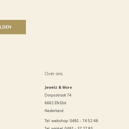
LDEN
Over ons
Jewelz & More
Dorpsstraat 74
6661 EN Elst
Nederland
Tel. webshop: 0481 - 74 52 48
Tel. winkel: 0481 - 37 27 83