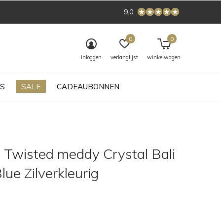
9.0
0
0
inloggen
verlanglijst
winkelwagen
S
SALE
CADEAUBONNEN
 Twisted meddy Crystal Bali
lue Zilverkleurig