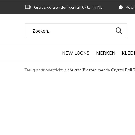
Gratis verzenden vanaf €75,- in NL
Voor 
NEW LOOKS
MERKEN
KLED
Terug naar overzicht
Melano Twisted meddy Crystal Bali Re