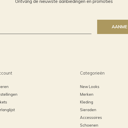
Ontvang de nieuwste aanbiedingen en promoties
AANME
ccount
Categorieën
reren
New Looks
stellingen
Merken
ckets
Kleding
rlanglijst
Sieraden
Accessoires
Schoenen