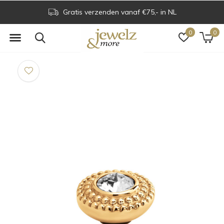
Gratis verzenden vanaf €75,- in NL
0
0