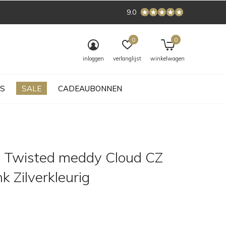
9.0
0
0
inloggen
verlanglijst
winkelwagen
S
SALE
CADEAUBONNEN
 Twisted meddy Cloud CZ
nk Zilverkleurig