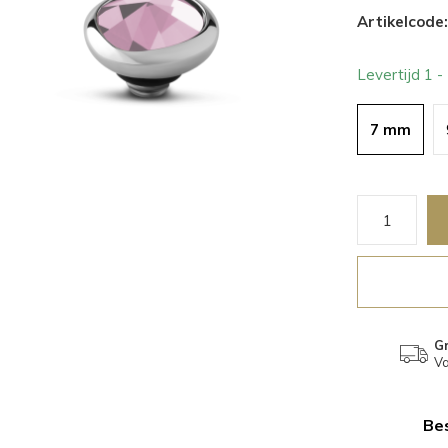
Artikelcode:
Levertijd 1 
7 mm
Gr
Va
Bes