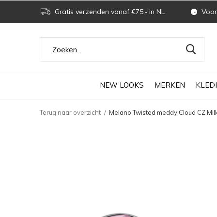
Gratis verzenden vanaf €75,- in NL
Voor 
NEW LOOKS
MERKEN
KLED
Terug naar overzicht
Melano Twisted meddy Cloud CZ Milk 