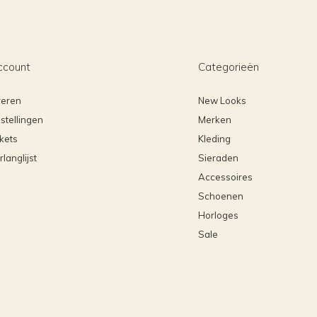
ccount
Categorieën
reren
New Looks
stellingen
Merken
ckets
Kleding
rlanglijst
Sieraden
Accessoires
Schoenen
Horloges
Sale