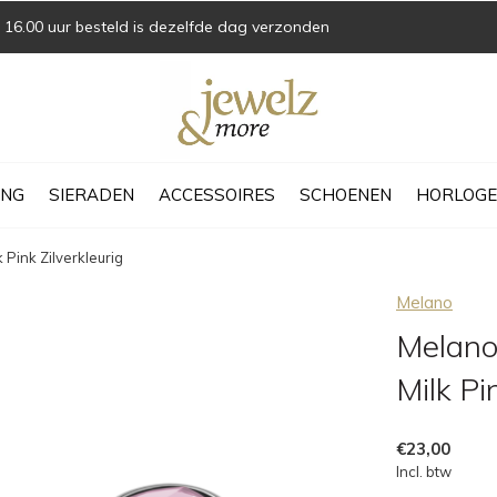
16.00 uur besteld is dezelfde dag verzonden
ING
SIERADEN
ACCESSOIRES
SCHOENEN
HORLOGE
Pink Zilverkleurig
Melano
Melano
Milk Pi
€23,00
Incl. btw