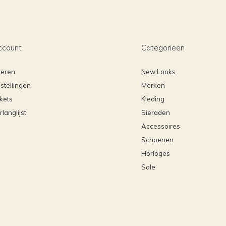
ccount
Categorieën
reren
New Looks
stellingen
Merken
ckets
Kleding
rlanglijst
Sieraden
Accessoires
Schoenen
Horloges
Sale