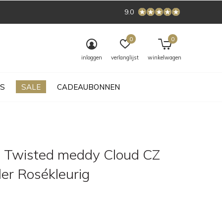
9.0
0
0
inloggen
verlanglijst
winkelwagen
S
SALE
CADEAUBONNEN
 Twisted meddy Cloud CZ
er Rosékleurig