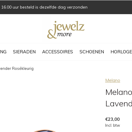
16.00 uur besteld is dezelfde dag verzonden
ING
SIERADEN
ACCESSOIRES
SCHOENEN
HORLOGE
ender Rosékleurig
Melano
Melano
Lavend
€23,00
Incl. btw