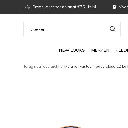
Gratis verzenden vanaf €75,- in NL
Voor 
NEW LOOKS
MERKEN
KLED
Terug naar overzicht
Melano Twisted meddy Cloud CZ Lav