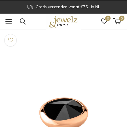
Gratis verzenden vanaf €75,- in NL
0
0