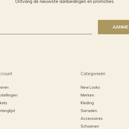
Ontvang de nieuwste aanbiedingen en promoties
AANME
ccount
Categorieën
reren
New Looks
stellingen
Merken
ckets
Kleding
rlanglijst
Sieraden
Accessoires
Schoenen