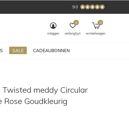
9.0
0
0
inloggen
verlanglijst
winkelwagen
S
SALE
CADEAUBONNEN
 Twisted meddy Circular
e Rose Goudkleurig