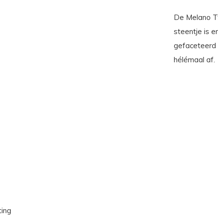
De Melano Tw
steentje is er
gefaceteerd 
hélémaal af.
ting