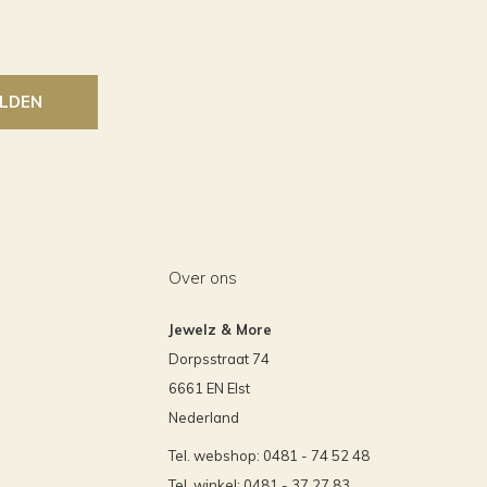
LDEN
Over ons
Jewelz & More
Dorpsstraat 74
6661 EN Elst
Nederland
Tel. webshop: 0481 - 74 52 48
Tel. winkel: 0481 - 37 27 83