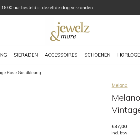
16.00 uur besteld is dezelfde dag verzonden
ING
SIERADEN
ACCESSOIRES
SCHOENEN
HORLOGE
age Rose Goudkleurig
Melano
Melano
Vintag
€37,00
Incl. btw