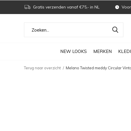
Gratis verzenden vanaf €75,- in NL
Voor 
NEW LOOKS
MERKEN
KLED
Terug naar overzicht
Melano Twisted meddy Circular Vint