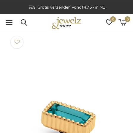
Gratis verzenden vanaf €75,- in NL
0
0