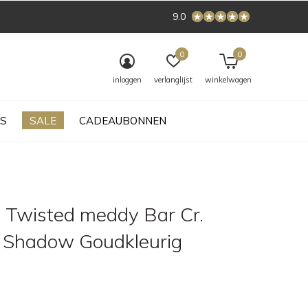
9.0
0
0
inloggen
verlanglijst
winkelwagen
S
SALE
CADEAUBONNEN
 Twisted meddy Bar Cr.
 Shadow Goudkleurig