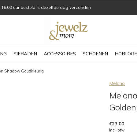
16.00 uur besteld is dezelfde dag verzonden
ING
SIERADEN
ACCESSOIRES
SCHOENEN
HORLOGE
den Shadow Goudkleurig
Melano
Melano
Golden
€23,00
Incl. btw