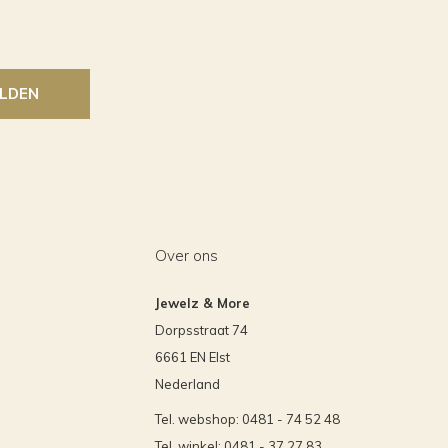
LDEN
Over ons
Jewelz & More
Dorpsstraat 74
6661 EN Elst
Nederland
Tel. webshop: 0481 - 74 52 48
Tel. winkel: 0481 - 37 27 83