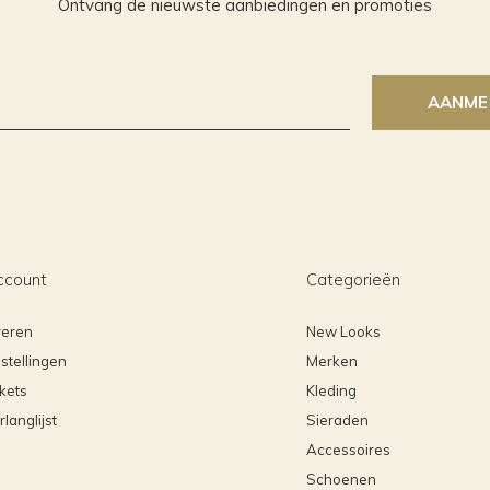
Ontvang de nieuwste aanbiedingen en promoties
AANME
ccount
Categorieën
reren
New Looks
stellingen
Merken
ckets
Kleding
rlanglijst
Sieraden
Accessoires
Schoenen