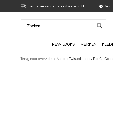
Gratis verzenden vanaf €75,- in NL
Voor 
NEW LOOKS
MERKEN
KLED
Terug naar overzicht
Melano Twisted meddy Bar Cr. Gol