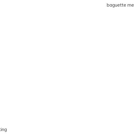
baguette met 
ting