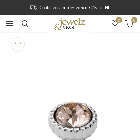
Gratis verzenden vanaf €75,- in NL
0
0