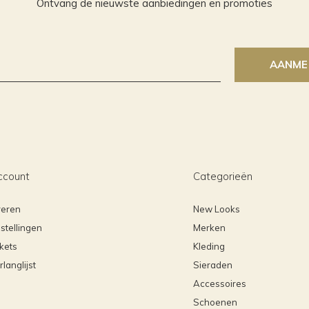
Ontvang de nieuwste aanbiedingen en promoties
AANME
ccount
Categorieën
reren
New Looks
stellingen
Merken
ckets
Kleding
rlanglijst
Sieraden
Accessoires
Schoenen