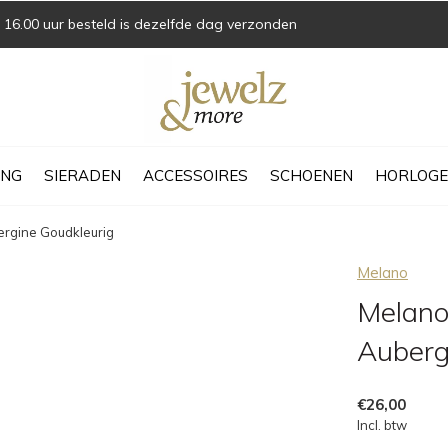
16.00 uur besteld is dezelfde dag verzonden
ING
SIERADEN
ACCESSOIRES
SCHOENEN
HORLOGE
ergine Goudkleurig
Melano
Melano
Auberg
€26,00
Incl. btw