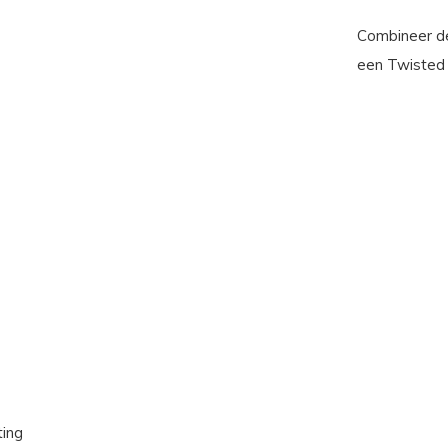
Combineer d
een Twisted 
ting