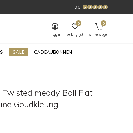
9.0
0
0
inloggen
verlanglijst
winkelwagen
S
SALE
CADEAUBONNEN
 Twisted meddy Bali Flat
ine Goudkleurig