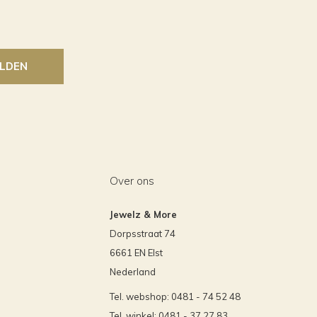
LDEN
Over ons
Jewelz & More
Dorpsstraat 74
6661 EN Elst
Nederland
Tel. webshop: 0481 - 74 52 48
Tel. winkel: 0481 - 37 27 83