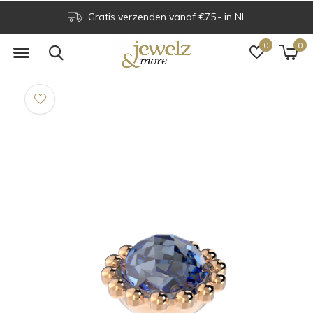
Gratis verzenden vanaf €75,- in NL
0
0