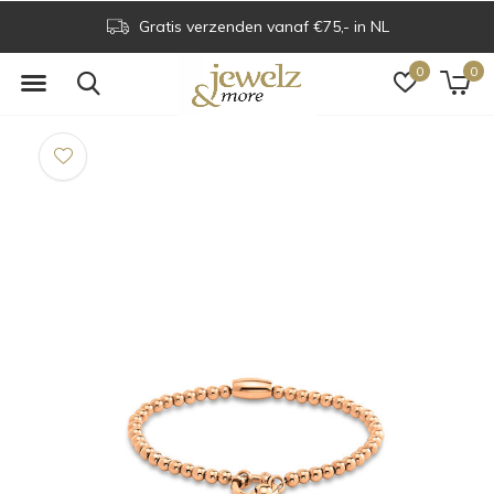
Gratis verzenden vanaf €75,- in NL
0
0