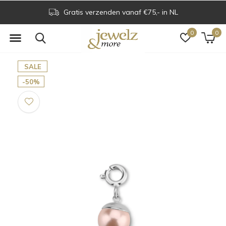
Gratis verzenden vanaf €75,- in NL
0
0
SALE
-50%