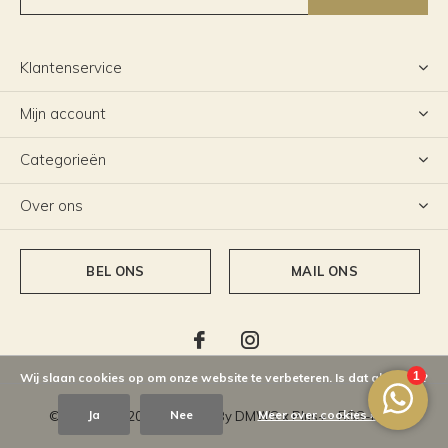
Klantenservice
Mijn account
Categorieën
Over ons
BEL ONS
MAIL ONS
Wij slaan cookies op om onze website te verbeteren. Is dat akkoord?
Ja
Nee
Meer over cookies »
© Copyright
2026
- Theme By
DMWS
x
Plus+
-
RSS-feed