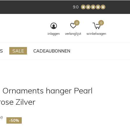
9.0
0
0
inloggen
verlanglijst
winkelwagen
S
SALE
CADEAUBONNEN
 Ornaments hanger Pearl
ose Zilver
50
-50%