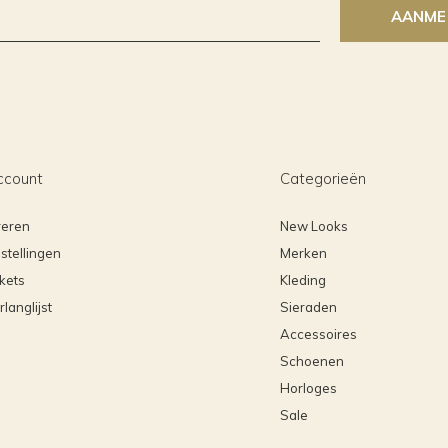
AANME
ccount
Categorieën
reren
New Looks
stellingen
Merken
ckets
Kleding
rlanglijst
Sieraden
Accessoires
Schoenen
Horloges
Sale