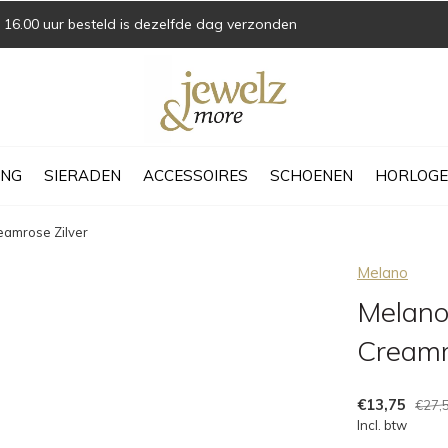
16.00 uur besteld is dezelfde dag verzonden
ING
SIERADEN
ACCESSOIRES
SCHOENEN
HORLOGE
eamrose Zilver
Melano
Melano
Creamr
€13,75
€27,
Incl. btw