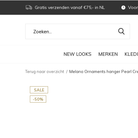
Gratis verzenden vanaf €75,- in NL
Voor 
NEW LOOKS
MERKEN
KLED
Terug naar overzicht
Melano Ornaments hanger Pearl Cr
SALE
-50%