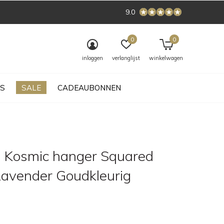
9.0
0
0
inloggen
verlanglijst
winkelwagen
S
SALE
CADEAUBONNEN
 Kosmic hanger Squared
Lavender Goudkleurig