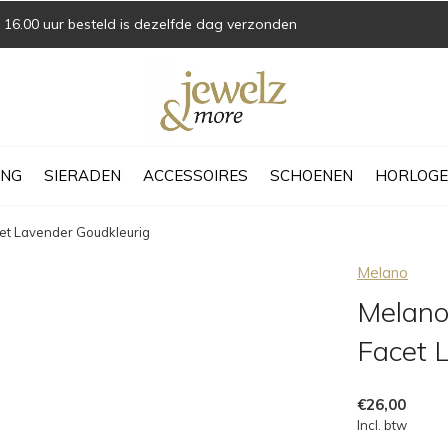
16.00 uur besteld is dezelfde dag verzonden
ING
SIERADEN
ACCESSOIRES
SCHOENEN
HORLOGE
et Lavender Goudkleurig
Melano
Melano
Facet 
€26,00
Incl. btw