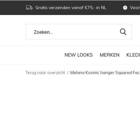
Gratis verzenden vanaf €75,- in NL
Voor 
NEW LOOKS
MERKEN
KLED
Terug naar overzicht
Melano Kosmic hanger Squared Fac