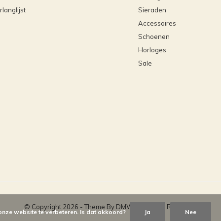
rlanglijst
Sieraden
Accessoires
Schoenen
Horloges
Sale
© Copyright
2026
- Theme By
DMWS
x
Plus+
-
RSS-feed
onze website te verbeteren. Is dat akkoord?
Ja
Nee