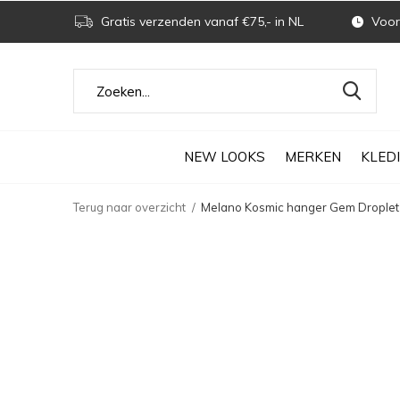
Gratis verzenden vanaf €75,- in NL
Voor 
NEW LOOKS
MERKEN
KLED
Terug naar overzicht
Melano Kosmic hanger Gem Droplet W