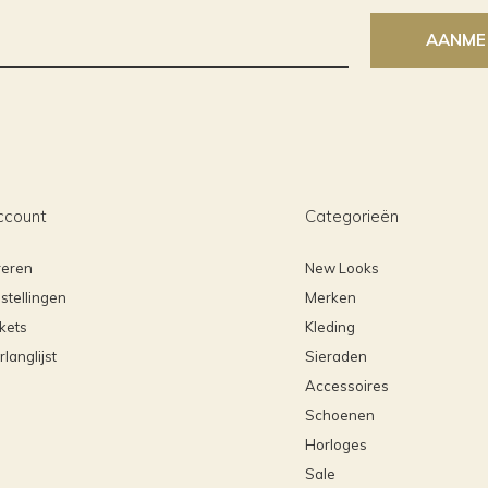
AANME
ccount
Categorieën
reren
New Looks
stellingen
Merken
ckets
Kleding
rlanglijst
Sieraden
Accessoires
Schoenen
Horloges
Sale