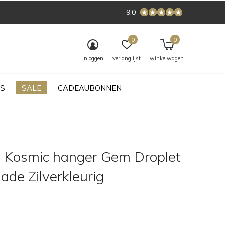
9.0
0
0
inloggen
verlanglijst
winkelwagen
S
SALE
CADEAUBONNEN
 Kosmic hanger Gem Droplet
ade Zilverkleurig