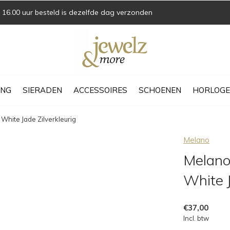
16.00 uur besteld is dezelfde dag verzonden
ING
SIERADEN
ACCESSOIRES
SCHOENEN
HORLOGE
hite Jade Zilverkleurig
Melano
Melano
White J
€37,00
Incl. btw