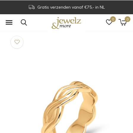
Gratis verzenden vanaf €75,- in NL
0
0