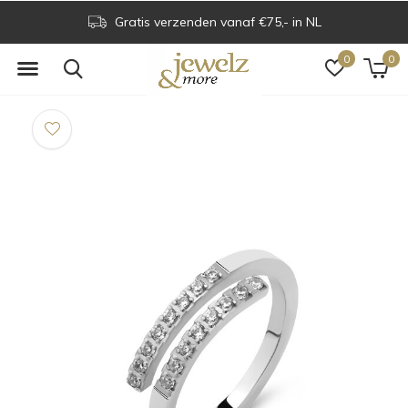
Gratis verzenden vanaf €75,- in NL
0
0