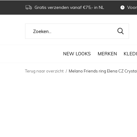
Gratis verzenden vanaf €75,- in NL
Voor 
NEW LOOKS
MERKEN
KLED
Terug naar overzicht
Melano Friends ring Elena CZ Crysta