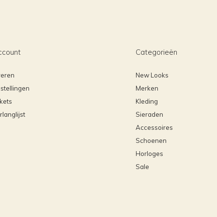
ccount
Categorieën
reren
New Looks
stellingen
Merken
ckets
Kleding
rlanglijst
Sieraden
Accessoires
Schoenen
Horloges
Sale