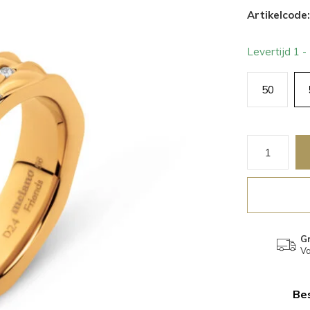
Artikelcode:
Levertijd 1 
50
Gr
Va
Bes