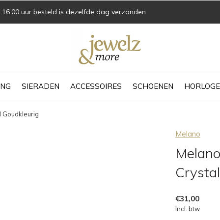
16.00 uur besteld is dezelfde dag verzonden
ING
SIERADEN
ACCESSOIRES
SCHOENEN
HORLOGE
l Goudkleurig
Melano
Melano
Crysta
€31,00
Incl. btw