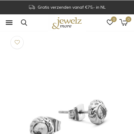
Gratis verzenden vanaf €75,- in NL
0
0