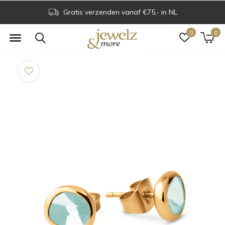
Gratis verzenden vanaf €75,- in NL
0
0