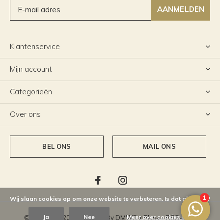
AANMELDEN
Klantenservice
Mijn account
Categorieën
Over ons
BEL ONS
MAIL ONS
Wij slaan cookies op om onze website te verbeteren. Is dat akkoord?
Ja
Nee
Meer over cookies »
© Copyright
2026
- Theme By
DMWS
x
Plus+
-
RSS-feed