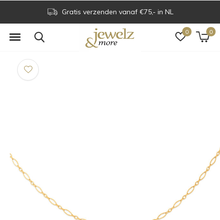
Gratis verzenden vanaf €75,- in NL
0
0