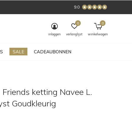
9.0
0
0
inloggen
verlanglijst
winkelwagen
S
SALE
CADEAUBONNEN
 Friends ketting Navee L.
st Goudkleurig