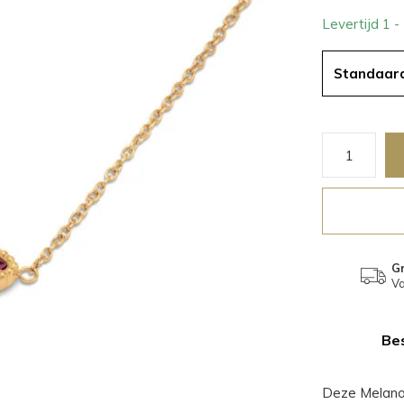
Levertijd 1 
Standaar
Gr
Va
Bes
Deze Melano 