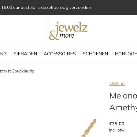
16.00 uur besteld is dezelfde dag verzonden
ING
SIERADEN
ACCESSOIRES
SCHOENEN
HORLOGE
ethyst Goudkleurig
Melano
Melano
Amethy
€35,00
Incl. btw