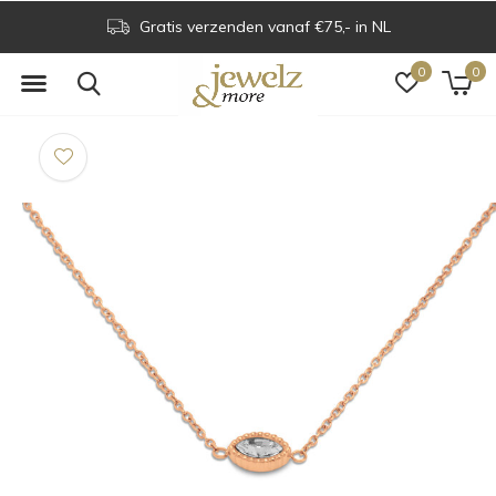
Gratis verzenden vanaf €75,- in NL
0
0