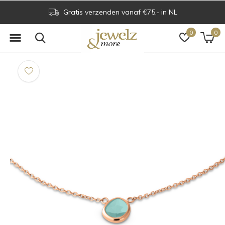
Gratis verzenden vanaf €75,- in NL
0
0