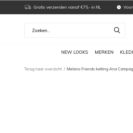
Gratis verzenden vanaf €75,- in NL
Voor 
NEW LOOKS
MERKEN
KLED
Terug naar overzicht
Melano Friends ketting Ana Campag