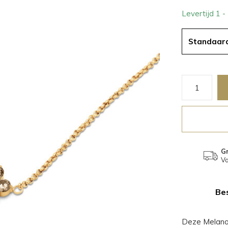
Levertijd 1 
Standaar
Gr
Va
Bes
Deze Melano 