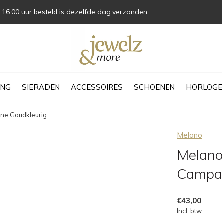
16.00 uur besteld is dezelfde dag verzonden
ING
SIERADEN
ACCESSOIRES
SCHOENEN
HORLOGE
ne Goudkleurig
Melano
Melano
Campag
€43,00
Incl. btw