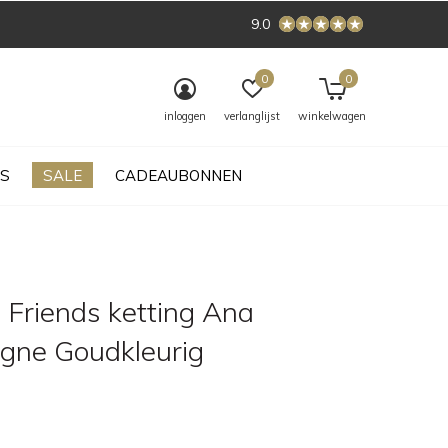
9.0
0
0
inloggen
verlanglijst
winkelwagen
S
SALE
CADEAUBONNEN
 Friends ketting Ana
ne Goudkleurig