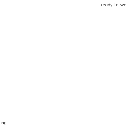
ready-to-wea
ting