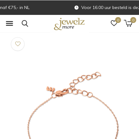
Voor 16.00 uur besteld is dezelfde dag verzonden
0
0