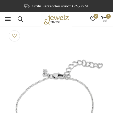
Gratis verzenden vanaf €75,- in NL
0
0