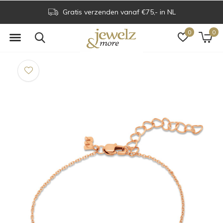
Gratis verzenden vanaf €75,- in NL
0
0